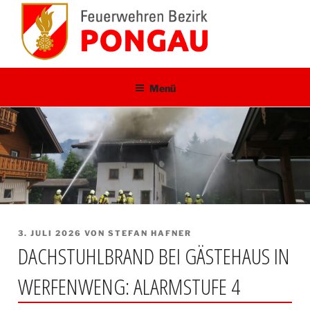
Zum
Inhalt
springen
Menü
VERÖFFENTLICHT
3. JULI 2026
VON
STEFAN HAFNER
AM
DACHSTUHLBRAND BEI GÄSTEHAUS IN
WERFENWENG: ALARMSTUFE 4