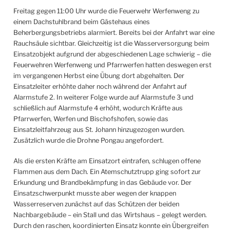
Freitag gegen 11:00 Uhr wurde die Feuerwehr Werfenweng zu
einem Dachstuhlbrand beim Gästehaus eines
Beherbergungsbetriebs alarmiert. Bereits bei der Anfahrt war eine
Rauchsäule sichtbar. Gleichzeitig ist die Wasserversorgung beim
Einsatzobjekt aufgrund der abgeschiedenen Lage schwierig – die
Feuerwehren Werfenweng und Pfarrwerfen hatten deswegen erst
im vergangenen Herbst eine Übung dort abgehalten. Der
Einsatzleiter erhöhte daher noch während der Anfahrt auf
Alarmstufe 2. In weiterer Folge wurde auf Alarmstufe 3 und
schließlich auf Alarmstufe 4 erhöht, wodurch Kräfte aus
Pfarrwerfen, Werfen und Bischofshofen, sowie das
Einsatzleitfahrzeug aus St. Johann hinzugezogen wurden.
Zusätzlich wurde die Drohne Pongau angefordert.
Als die ersten Kräfte am Einsatzort eintrafen, schlugen offene
Flammen aus dem Dach. Ein Atemschutztrupp ging sofort zur
Erkundung und Brandbekämpfung in das Gebäude vor. Der
Einsatzschwerpunkt musste aber wegen der knappen
Wasserreserven zunächst auf das Schützen der beiden
Nachbargebäude – ein Stall und das Wirtshaus – gelegt werden.
Durch den raschen, koordinierten Einsatz konnte ein Übergreifen