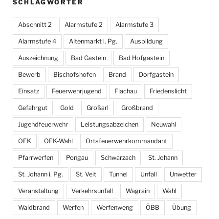
SCHLAGWÖRTER
Abschnitt 2
Alarmstufe 2
Alarmstufe 3
Alarmstufe 4
Altenmarkt i. Pg.
Ausbildung
Auszeichnung
Bad Gastein
Bad Hofgastein
Bewerb
Bischofshofen
Brand
Dorfgastein
Einsatz
Feuerwehrjugend
Flachau
Friedenslicht
Gefahrgut
Gold
Großarl
Großbrand
Jugendfeuerwehr
Leistungsabzeichen
Neuwahl
OFK
OFK-Wahl
Ortsfeuerwehrkommandant
Pfarrwerfen
Pongau
Schwarzach
St. Johann
St. Johann i. Pg.
St. Veit
Tunnel
Unfall
Unwetter
Veranstaltung
Verkehrsunfall
Wagrain
Wahl
Waldbrand
Werfen
Werfenweng
ÖBB
Übung