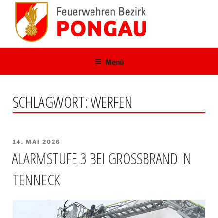
Zum
Inhalt
springen
Menü
SCHLAGWORT:
WERFEN
VERÖFFENTLICHT
14. MAI 2026
AM
ALARMSTUFE 3 BEI GROSSBRAND IN T
ENNECK