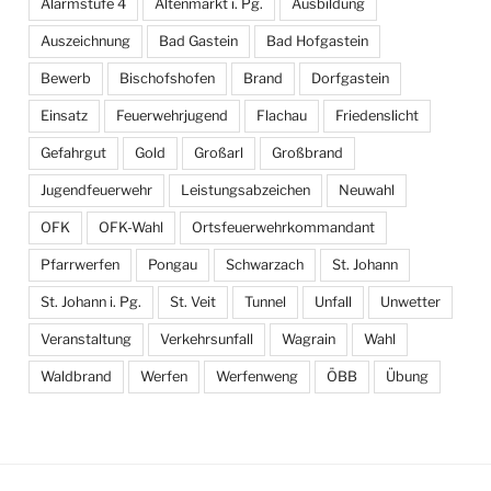
Alarmstufe 4
Altenmarkt i. Pg.
Ausbildung
Auszeichnung
Bad Gastein
Bad Hofgastein
Bewerb
Bischofshofen
Brand
Dorfgastein
Einsatz
Feuerwehrjugend
Flachau
Friedenslicht
Gefahrgut
Gold
Großarl
Großbrand
Jugendfeuerwehr
Leistungsabzeichen
Neuwahl
OFK
OFK-Wahl
Ortsfeuerwehrkommandant
Pfarrwerfen
Pongau
Schwarzach
St. Johann
St. Johann i. Pg.
St. Veit
Tunnel
Unfall
Unwetter
Veranstaltung
Verkehrsunfall
Wagrain
Wahl
Waldbrand
Werfen
Werfenweng
ÖBB
Übung