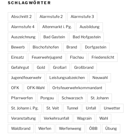
SCHLAGWÖRTER
Abschnitt 2
Alarmstufe 2
Alarmstufe 3
Alarmstufe 4
Altenmarkt i. Pg.
Ausbildung
Auszeichnung
Bad Gastein
Bad Hofgastein
Bewerb
Bischofshofen
Brand
Dorfgastein
Einsatz
Feuerwehrjugend
Flachau
Friedenslicht
Gefahrgut
Gold
Großarl
Großbrand
Jugendfeuerwehr
Leistungsabzeichen
Neuwahl
OFK
OFK-Wahl
Ortsfeuerwehrkommandant
Pfarrwerfen
Pongau
Schwarzach
St. Johann
St. Johann i. Pg.
St. Veit
Tunnel
Unfall
Unwetter
Veranstaltung
Verkehrsunfall
Wagrain
Wahl
Waldbrand
Werfen
Werfenweng
ÖBB
Übung