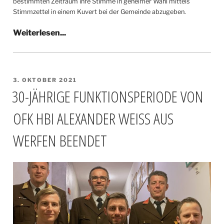
bestimmten Zeitraum ihre Stimme in geheimer Wahl mittels
Stimmzettel in einem Kuvert bei der Gemeinde abzugeben.
VERÖFFENTLICHT
3. OKTOBER 2021
AM
30-JÄHRIGE FUNKTIONSPERIODE VON
OFK HBI ALEXANDER WEISS AUS
WERFEN BEENDET