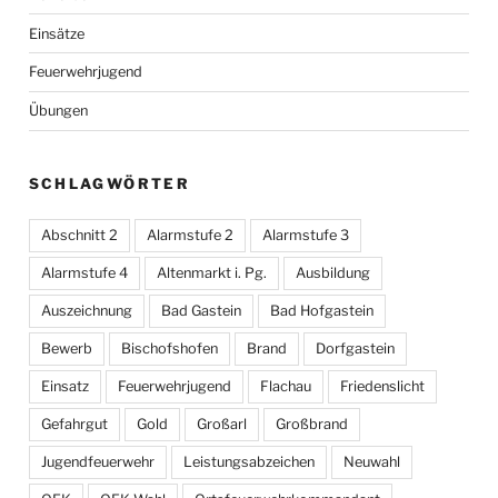
Einsätze
Feuerwehrjugend
Übungen
SCHLAGWÖRTER
Abschnitt 2
Alarmstufe 2
Alarmstufe 3
Alarmstufe 4
Altenmarkt i. Pg.
Ausbildung
Auszeichnung
Bad Gastein
Bad Hofgastein
Bewerb
Bischofshofen
Brand
Dorfgastein
Einsatz
Feuerwehrjugend
Flachau
Friedenslicht
Gefahrgut
Gold
Großarl
Großbrand
Jugendfeuerwehr
Leistungsabzeichen
Neuwahl