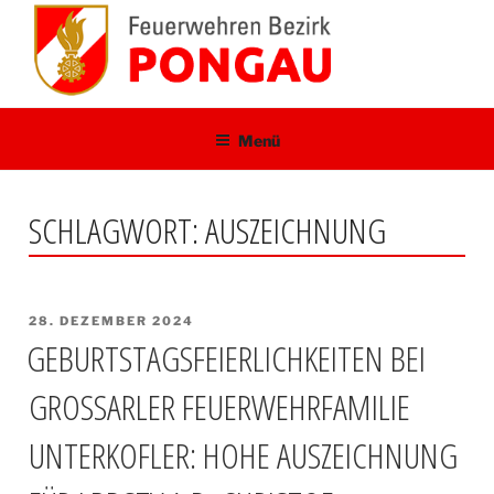
Zum
Inhalt
springen
Menü
SCHLAGWORT:
AUSZEICHNUNG
VERÖFFENTLICHT
28. DEZEMBER 2024
AM
GEBURTSTAGSFEIERLICHKEITEN BEI
GROSSARLER FEUERWEHRFAMILIE U
NTERKOFLER: HOHE AUSZEICHNUNG F