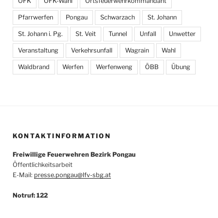
OFK
OFK-Wahl
Ortsfeuerwehrkommandant
Pfarrwerfen
Pongau
Schwarzach
St. Johann
St. Johann i. Pg.
St. Veit
Tunnel
Unfall
Unwetter
Veranstaltung
Verkehrsunfall
Wagrain
Wahl
Waldbrand
Werfen
Werfenweng
ÖBB
Übung
KONTAKTINFORMATION
Freiwillige Feuerwehren Bezirk Pongau
Öffentlichkeitsarbeit
E-Mail:
presse.pongau@lfv-sbg.at
Notruf: 122