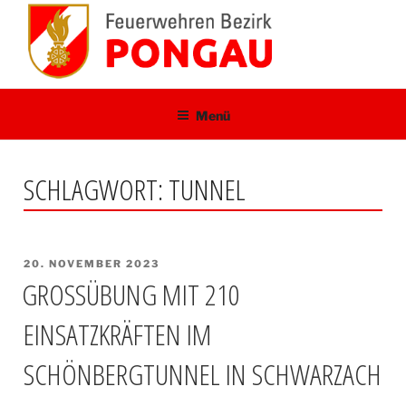
Zum
Inhalt
springen
Menü
SCHLAGWORT:
TUNNEL
VERÖFFENTLICHT
20. NOVEMBER 2023
AM
GROSSÜBUNG MIT 210 E
INSATZKRÄFTEN IM S
CHÖNBERGTUNNEL IN SCHWARZACH