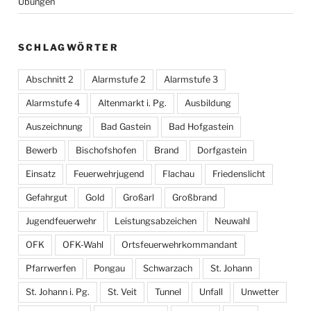
Übungen
SCHLAGWÖRTER
Abschnitt 2
Alarmstufe 2
Alarmstufe 3
Alarmstufe 4
Altenmarkt i. Pg.
Ausbildung
Auszeichnung
Bad Gastein
Bad Hofgastein
Bewerb
Bischofshofen
Brand
Dorfgastein
Einsatz
Feuerwehrjugend
Flachau
Friedenslicht
Gefahrgut
Gold
Großarl
Großbrand
Jugendfeuerwehr
Leistungsabzeichen
Neuwahl
OFK
OFK-Wahl
Ortsfeuerwehrkommandant
Pfarrwerfen
Pongau
Schwarzach
St. Johann
St. Johann i. Pg.
St. Veit
Tunnel
Unfall
Unwetter