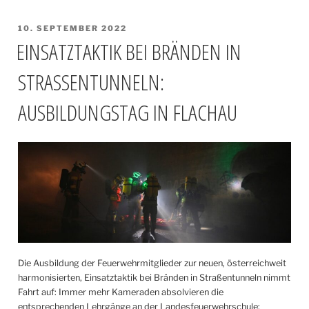
VERÖFFENTLICHT
10. SEPTEMBER 2022
AM
EINSATZTAKTIK BEI BRÄNDEN IN
STRASSENTUNNELN: A
USBILDUNGSTAG IN FLACHAU
Die Ausbildung der Feuerwehrmitglieder zur neuen, österreichweit
harmonisierten, Einsatztaktik bei Bränden in Straßentunneln nimmt
Fahrt auf: Immer mehr Kameraden absolvieren die
entsprechenden Lehrgänge an der Landesfeuerwehrschule;