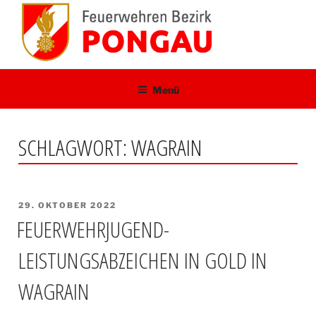
Zum
Inhalt
springen
Menü
SCHLAGWORT:
WAGRAIN
VERÖFFENTLICHT
29. OKTOBER 2022
AM
FEUERWEHRJUGEND-
LEISTUNGSABZEICHEN IN GOLD IN
WAGRAIN