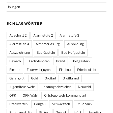
Übungen
SCHLAGWÖRTER
Abschnitt 2
Alarmstufe 2
Alarmstufe 3
Alarmstufe 4
Altenmarkt i. Pg.
Ausbildung
Auszeichnung
Bad Gastein
Bad Hofgastein
Bewerb
Bischofshofen
Brand
Dorfgastein
Einsatz
Feuerwehrjugend
Flachau
Friedenslicht
Gefahrgut
Gold
Großarl
Großbrand
Jugendfeuerwehr
Leistungsabzeichen
Neuwahl
OFK
OFK-Wahl
Ortsfeuerwehrkommandant
Pfarrwerfen
Pongau
Schwarzach
St. Johann
St. Johann i. Pg.
St. Veit
Tunnel
Unfall
Unwetter