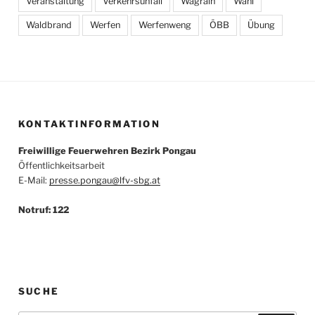
Veranstaltung
Verkehrsunfall
Wagrain
Wahl
Waldbrand
Werfen
Werfenweng
ÖBB
Übung
KONTAKTINFORMATION
Freiwillige Feuerwehren Bezirk Pongau
Öffentlichkeitsarbeit
E-Mail:
presse.pongau@lfv-sbg.at
Notruf: 122
SUCHE