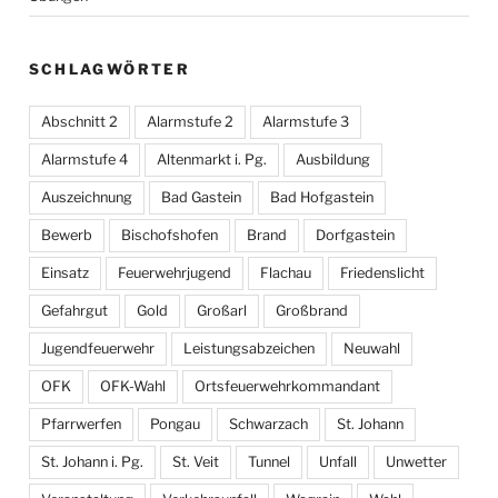
SCHLAGWÖRTER
Abschnitt 2
Alarmstufe 2
Alarmstufe 3
Alarmstufe 4
Altenmarkt i. Pg.
Ausbildung
Auszeichnung
Bad Gastein
Bad Hofgastein
Bewerb
Bischofshofen
Brand
Dorfgastein
Einsatz
Feuerwehrjugend
Flachau
Friedenslicht
Gefahrgut
Gold
Großarl
Großbrand
Jugendfeuerwehr
Leistungsabzeichen
Neuwahl
OFK
OFK-Wahl
Ortsfeuerwehrkommandant
Pfarrwerfen
Pongau
Schwarzach
St. Johann
St. Johann i. Pg.
St. Veit
Tunnel
Unfall
Unwetter