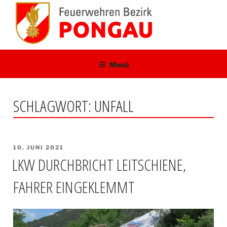
Zum
Inhalt
springen
Menü
SCHLAGWORT:
UNFALL
VERÖFFENTLICHT
10. JUNI 2021
AM
LKW DURCHBRICHT LEITSCHIENE,
FAHRER EINGEKLEMMT