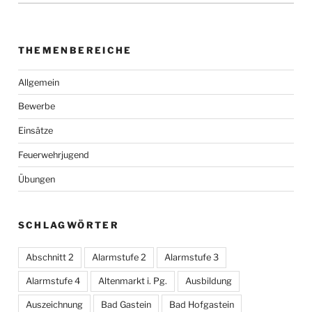
THEMENBEREICHE
Allgemein
Bewerbe
Einsätze
Feuerwehrjugend
Übungen
SCHLAGWÖRTER
Abschnitt 2
Alarmstufe 2
Alarmstufe 3
Alarmstufe 4
Altenmarkt i. Pg.
Ausbildung
Auszeichnung
Bad Gastein
Bad Hofgastein