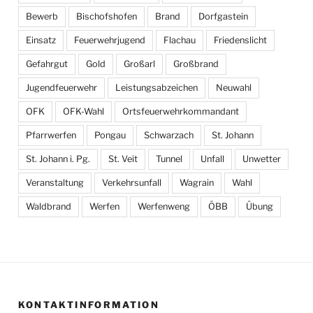
Bewerb
Bischofshofen
Brand
Dorfgastein
Einsatz
Feuerwehrjugend
Flachau
Friedenslicht
Gefahrgut
Gold
Großarl
Großbrand
Jugendfeuerwehr
Leistungsabzeichen
Neuwahl
OFK
OFK-Wahl
Ortsfeuerwehrkommandant
Pfarrwerfen
Pongau
Schwarzach
St. Johann
St. Johann i. Pg.
St. Veit
Tunnel
Unfall
Unwetter
Veranstaltung
Verkehrsunfall
Wagrain
Wahl
Waldbrand
Werfen
Werfenweng
ÖBB
Übung
KONTAKTINFORMATION