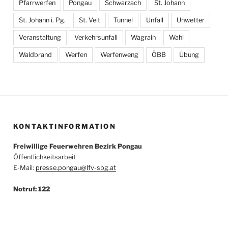
Pfarrwerfen
Pongau
Schwarzach
St. Johann
St. Johann i. Pg.
St. Veit
Tunnel
Unfall
Unwetter
Veranstaltung
Verkehrsunfall
Wagrain
Wahl
Waldbrand
Werfen
Werfenweng
ÖBB
Übung
KONTAKTINFORMATION
Freiwillige Feuerwehren Bezirk Pongau
Öffentlichkeitsarbeit
E-Mail:
presse.pongau@lfv-sbg.at
Notruf: 122