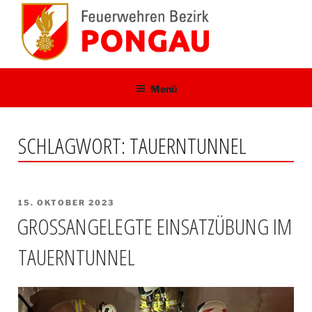
Zum
Inhalt
springen
Menü
SCHLAGWORT:
TAUERNTUNNEL
VERÖFFENTLICHT
15. OKTOBER 2023
AM
GROSSANGELEGTE EINSATZÜBUNG IM T
AUERNTUNNEL