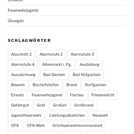
Feuerwehrjugend
Übungen
SCHLAGWÖRTER
Abschnitt 2
Alarmstufe 2
Alarmstufe 3
Alarmstufe 4
Altenmarkt i. Pg.
Ausbildung
Auszeichnung
Bad Gastein
Bad Hofgastein
Bewerb
Bischofshofen
Brand
Dorfgastein
Einsatz
Feuerwehrjugend
Flachau
Friedenslicht
Gefahrgut
Gold
Großarl
Großbrand
Jugendfeuerwehr
Leistungsabzeichen
Neuwahl
OFK
OFK-Wahl
Ortsfeuerwehrkommandant