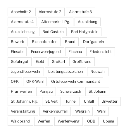
Abschnitt 2
Alarmstufe 2
Alarmstufe 3
Alarmstufe 4
Altenmarkt i. Pg.
Ausbildung
Auszeichnung
Bad Gastein
Bad Hofgastein
Bewerb
Bischofshofen
Brand
Dorfgastein
Einsatz
Feuerwehrjugend
Flachau
Friedenslicht
Gefahrgut
Gold
Großarl
Großbrand
Jugendfeuerwehr
Leistungsabzeichen
Neuwahl
OFK
OFK-Wahl
Ortsfeuerwehrkommandant
Pfarrwerfen
Pongau
Schwarzach
St. Johann
St. Johann i. Pg.
St. Veit
Tunnel
Unfall
Unwetter
Veranstaltung
Verkehrsunfall
Wagrain
Wahl
Waldbrand
Werfen
Werfenweng
ÖBB
Übung