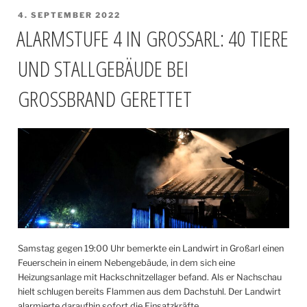
VERÖFFENTLICHT
4. SEPTEMBER 2022
AM
ALARMSTUFE 4 IN GROSSARL: 40 TIERE U
ND STALLGEBÄUDE BEI G
ROSSBRAND GERETTET
Samstag gegen 19:00 Uhr bemerkte ein Landwirt in Großarl einen
Feuerschein in einem Nebengebäude, in dem sich eine
Heizungsanlage mit Hackschnitzellager befand. Als er Nachschau
hielt schlugen bereits Flammen aus dem Dachstuhl. Der Landwirt
alarmierte daraufhin sofort die Einsatzkräfte.