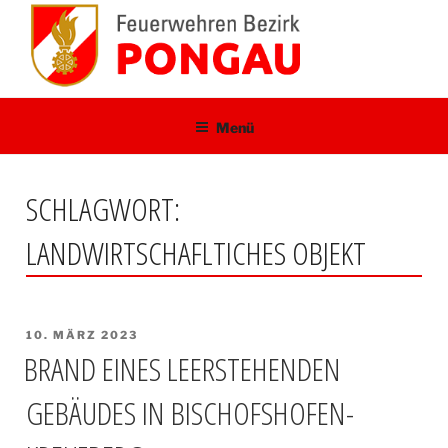
Zum
Inhalt
springen
Menü
SCHLAGWORT:
LANDWIRTSCHAFLTICHES OBJEKT
VERÖFFENTLICHT
10. MÄRZ 2023
AM
BRAND EINES LEERSTEHENDEN
GEBÄUDES IN BISCHOFSHOFEN-