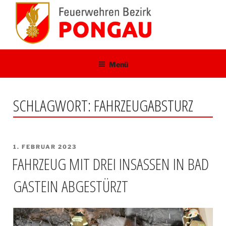
Zum
Inhalt
springen
Menü
SCHLAGWORT:
FAHRZEUGABSTURZ
VERÖFFENTLICHT
1. FEBRUAR 2023
AM
FAHRZEUG MIT DREI INSASSEN IN BAD
GASTEIN ABGESTÜRZT