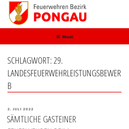
Zum
Inhalt
springen
Menü
SCHLAGWORT:
29.
LANDESFEUERWEHRLEISTUNGSBEWER
B
VERÖFFENTLICHT
2. JULI 2022
AM
SÄMTLICHE GASTEINER