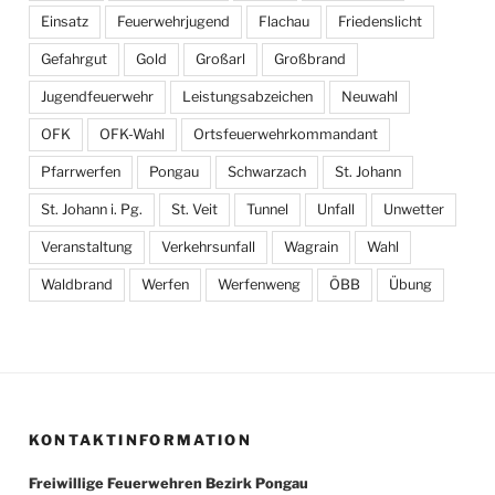
Einsatz
Feuerwehrjugend
Flachau
Friedenslicht
Gefahrgut
Gold
Großarl
Großbrand
Jugendfeuerwehr
Leistungsabzeichen
Neuwahl
OFK
OFK-Wahl
Ortsfeuerwehrkommandant
Pfarrwerfen
Pongau
Schwarzach
St. Johann
St. Johann i. Pg.
St. Veit
Tunnel
Unfall
Unwetter
Veranstaltung
Verkehrsunfall
Wagrain
Wahl
Waldbrand
Werfen
Werfenweng
ÖBB
Übung
KONTAKTINFORMATION
Freiwillige Feuerwehren Bezirk Pongau