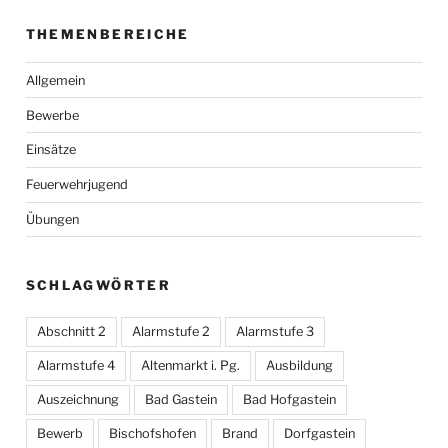
THEMENBEREICHE
Allgemein
Bewerbe
Einsätze
Feuerwehrjugend
Übungen
SCHLAGWÖRTER
Abschnitt 2
Alarmstufe 2
Alarmstufe 3
Alarmstufe 4
Altenmarkt i. Pg.
Ausbildung
Auszeichnung
Bad Gastein
Bad Hofgastein
Bewerb
Bischofshofen
Brand
Dorfgastein