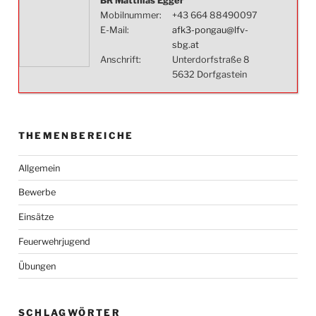
BR Matthias Egger
Mobilnummer:
+43 664 88490097
E-Mail:
afk3-pongau@lfv-
sbg.at
Anschrift:
Unterdorfstraße 8
5632 Dorfgastein
THEMENBEREICHE
Allgemein
Bewerbe
Einsätze
Feuerwehrjugend
Übungen
SCHLAGWÖRTER