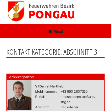
Zum
Inhalt
springen
Menü
KONTAKT KATEGORIE:
ABSCHNITT 3
Ansprechpartner
VI Daniel Hartlieb
Mobilnummer:
+43 650 2607310
E-Mail:
presse.pongau.as3@lfv-
sbg.at
Anschrift:
Böcksteiner