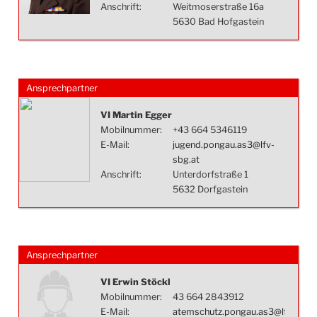
Anschrift:
Weitmoserstraße 16a
5630 Bad Hofgastein
Ansprechpartner
VI Martin Egger
Mobilnummer:
+43 664 5346119
E-Mail:
jugend.pongau.as3@lfv-
sbg.at
Anschrift:
Unterdorfstraße 1
5632 Dorfgastein
Ansprechpartner
VI Erwin Stöckl
Mobilnummer:
43 664 2843912
E-Mail:
atemschutz.pongau.as3@lfv-