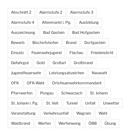
Abschnitt 2
Alarmstufe 2
Alarmstufe 3
Alarmstufe 4
Altenmarkt i. Pg.
Ausbildung
Auszeichnung
Bad Gastein
Bad Hofgastein
Bewerb
Bischofshofen
Brand
Dorfgastein
Einsatz
Feuerwehrjugend
Flachau
Friedenslicht
Gefahrgut
Gold
Großarl
Großbrand
Jugendfeuerwehr
Leistungsabzeichen
Neuwahl
OFK
OFK-Wahl
Ortsfeuerwehrkommandant
Pfarrwerfen
Pongau
Schwarzach
St. Johann
St. Johann i. Pg.
St. Veit
Tunnel
Unfall
Unwetter
Veranstaltung
Verkehrsunfall
Wagrain
Wahl
Waldbrand
Werfen
Werfenweng
ÖBB
Übung